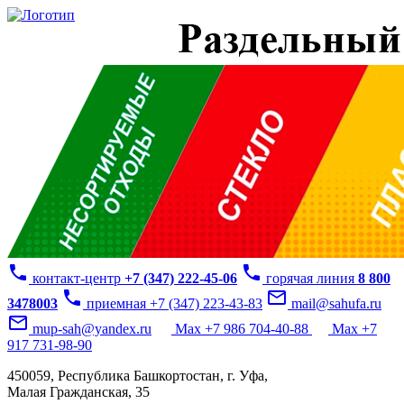
phone
phone
контакт-центр
+7 (347) 222-45-06
горячая линия
8 800
phone
mail_outline
3478003
приемная +7 (347) 223-43-83
mail@sahufa.ru
mail_outline
mup-sah@yandex.ru
Max +7 986 704-40-88
Max +7
917 731-98-90
450059, Республика Башкортостан, г. Уфа,
Малая Гражданская, 35