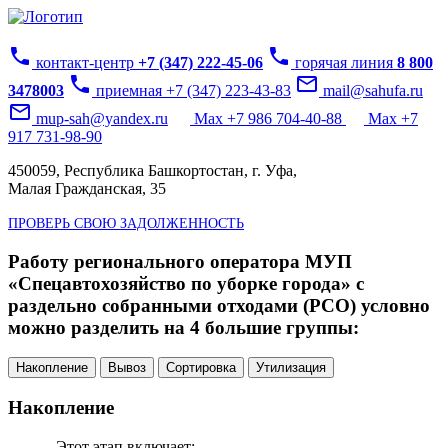
phone
phone
контакт-центр
+7 (347) 222-45-06
горячая линия
8 800
phone
mail_outline
3478003
приемная +7 (347) 223-43-83
mail@sahufa.ru
mail_outline
mup-sah@yandex.ru
Max +7 986 704-40-88
Max +7
917 731-98-90
450059, Республика Башкортостан, г. Уфа,
Малая Гражданская, 35
ПРОВЕРЬ СВОЮ ЗАДОЛЖЕННОСТЬ
Работу регионального оператора МУП
«Спецавтохозяйство по уборке города» с
раздельно собранными отходами (РСО) условно
можно разделить на 4 большие группы:
Накопление
Вывоз
Сортировка
Утилизация
Накопление
Этот этап включает: