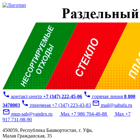
phone
phone
контакт-центр
+7 (347) 222-45-06
горячая линия
8 800
phone
mail_outline
3478003
приемная +7 (347) 223-43-83
mail@sahufa.ru
mail_outline
mup-sah@yandex.ru
Max +7 986 704-40-88
Max +7
917 731-98-90
450059, Республика Башкортостан, г. Уфа,
Малая Гражданская, 35