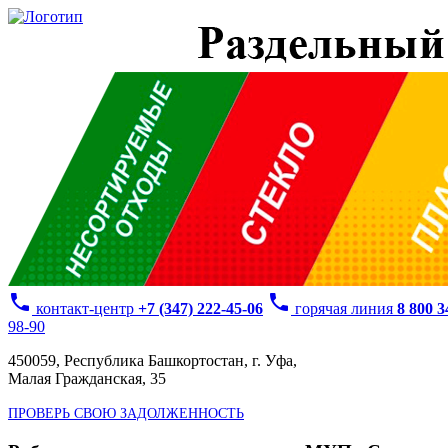
phone
phone
контакт-центр
+7 (347) 222-45-06
горячая линия
8 800 
98-90
450059, Республика Башкортостан, г. Уфа,
Малая Гражданская, 35
ПРОВЕРЬ СВОЮ ЗАДОЛЖЕННОСТЬ