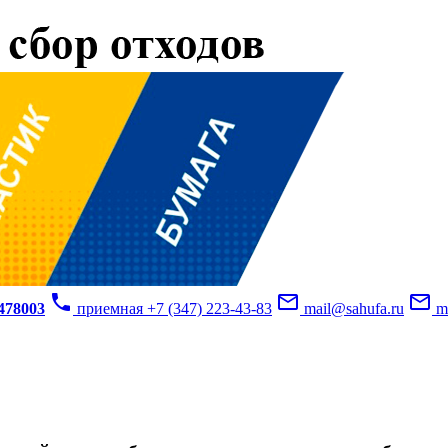
phone
mail_outline
mail_outline
3478003
приемная +7 (347) 223-43-83
mail@sahufa.ru
mu