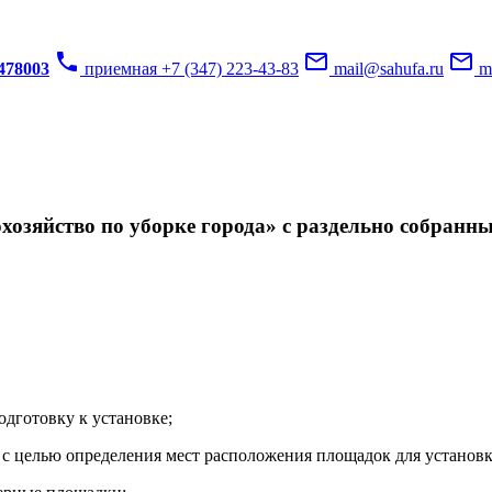
phone
mail_outline
mail_outline
3478003
приемная +7 (347) 223-43-83
mail@sahufa.ru
mu
озяйство по уборке города» с раздельно собранн
одготовку к установке;
с целью определения мест расположения площадок для установк