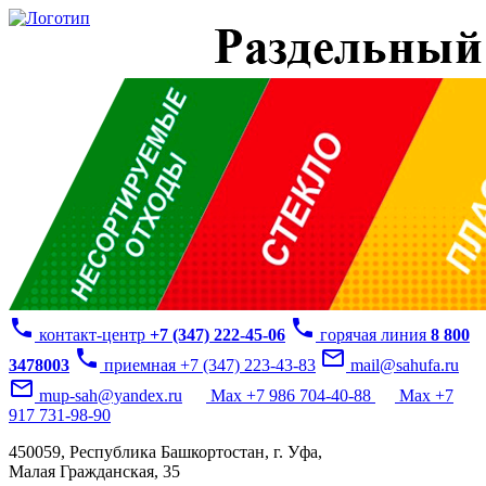
phone
phone
контакт-центр
+7 (347) 222-45-06
горячая линия
8 800
phone
mail_outline
3478003
приемная +7 (347) 223-43-83
mail@sahufa.ru
mail_outline
mup-sah@yandex.ru
Max +7 986 704-40-88
Max +7
917 731-98-90
450059, Республика Башкортостан, г. Уфа,
Малая Гражданская, 35