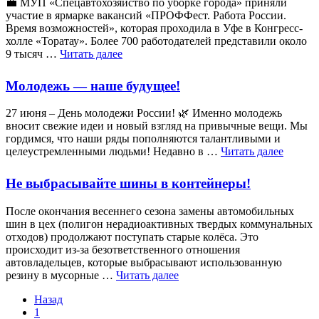
💼 МУП «Спецавтохозяйство по уборке города» приняли
участие в ярмарке вакансий «ПРОФФест. Работа России.
Время возможностей», которая проходила в Уфе в Конгресс-
холле «Торатау». Более 700 работодателей представили около
9 тысяч …
Читать далее
Молодежь — наше будущее!
27 июня – День молодежи России! 🌿 Именно молодежь
вносит свежие идеи и новый взгляд на привычные вещи. Мы
гордимся, что наши ряды пополняются талантливыми и
целеустремленными людьми! Недавно в …
Читать далее
Не выбрасывайте шины в контейнеры!
После окончания весеннего сезона замены автомобильных
шин в цех (полигон нерадиоактивных твердых коммунальных
отходов) продолжают поступать старые колёса. Это
происходит из-за безответственного отношения
автовладельцев, которые выбрасывают использованную
резину в мусорные …
Читать далее
Назад
1