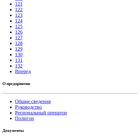
121
122
123
124
125
126
127
128
129
130
131
132
Вперед
О предприятии
Общие сведения
Руководство
Региональный оператор
Полигон
Документы