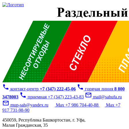
phone
phone
контакт-центр
+7 (347) 222-45-06
горячая линия
8 800
phone
mail_outline
3478003
приемная +7 (347) 223-43-83
mail@sahufa.ru
mail_outline
mup-sah@yandex.ru
Max +7 986 704-40-88
Max +7
917 731-98-90
450059, Республика Башкортостан, г. Уфа,
Малая Гражданская, 35