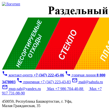
phone
phone
контакт-центр
+7 (347) 222-45-06
горячая линия
8 800
phone
mail_outline
3478003
приемная +7 (347) 223-43-83
mail@sahufa.ru
mail_outline
mup-sah@yandex.ru
Max +7 986 704-40-88
Max +7
917 731-98-90
450059, Республика Башкортостан, г. Уфа,
Малая Гражданская, 35