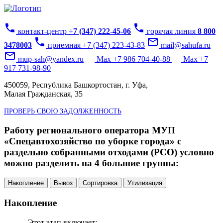
phone
phone
контакт-центр
+7 (347) 222-45-06
горячая линия
8 800
phone
mail_outline
3478003
приемная +7 (347) 223-43-83
mail@sahufa.ru
mail_outline
mup-sah@yandex.ru
Max +7 986 704-40-88
Max +7
917 731-98-90
450059, Республика Башкортостан, г. Уфа,
Малая Гражданская, 35
ПРОВЕРЬ СВОЮ ЗАДОЛЖЕННОСТЬ
Работу регионального оператора МУП
«Спецавтохозяйство по уборке города» с
раздельно собранными отходами (РСО) условно
можно разделить на 4 большие группы:
Накопление
Вывоз
Сортировка
Утилизация
Накопление
Этот этап включает: