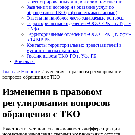
зарегистрированных лиц в жилом помещении
Заявления и договор на оказание услуг по
обращению с ТКО (с физическими лицами)
Ответы на наиболее часто задаваемые вопросы
Территориальные отделения «ООО ЕРКЦ г. Уфы»
г. Уфа
Территориальные отделения «ООО ЕРКЦ г. Уфы»
в 14 МР РБ
Контакты территориальных представителей в
муниципальных районах
График вывоза ТКО ГО г. Уфа РБ
Контакты
Главная
/
Новости
/
Изменения в правовом регулировании
вопросов обращения с ТКО
Изменения в правовом
регулировании вопросов
обращения с ТКО
В
частности, установлена возможность дифференциации
нормативов накопления твердый коммунальных отходов