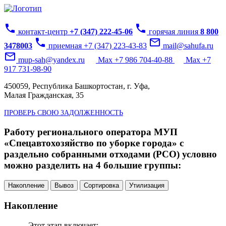
phone
phone
контакт-центр
+7 (347) 222-45-06
горячая линия
8 800
phone
mail_outline
3478003
приемная +7 (347) 223-43-83
mail@sahufa.ru
mail_outline
mup-sah@yandex.ru
Max +7 986 704-40-88
Max +7
917 731-98-90
450059, Республика Башкортостан, г. Уфа,
Малая Гражданская, 35
ПРОВЕРЬ СВОЮ ЗАДОЛЖЕННОСТЬ
Работу регионального оператора МУП
«Спецавтохозяйство по уборке города» с
раздельно собранными отходами (РСО) условно
можно разделить на 4 большие группы:
Накопление
Вывоз
Сортировка
Утилизация
Накопление
Этот этап включает: