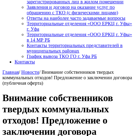
зарегистрированных лиц в жилом помещении
Заявления и договор на оказание услуг по
обращению с ТКО (с физическими лицами)
Ответы на наиболее часто задаваемые вопросы
Территориальные отделения «ООО ЕРКЦ г. Уфы»
г. Уфа
Территориальные отделения «ООО ЕРКЦ г. Уфы»
в 14 МР РБ
Контакты территориальных представителей в
муниципальных районах
График вывоза ТКО ГО г. Уфа РБ
Контакты
Главная
/
Новости
/
Внимание собственников твердых
коммунальных отходов! Предложение о заключении договора
(публичная оферта)
Внимание собственников
твердых коммунальных
отходов! Предложение о
заключении договора