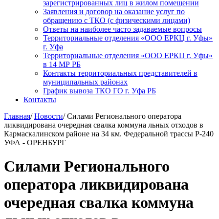
зарегистрированных лиц в жилом помещении
Заявления и договор на оказание услуг по
обращению с ТКО (с физическими лицами)
Ответы на наиболее часто задаваемые вопросы
Территориальные отделения «ООО ЕРКЦ г. Уфы»
г. Уфа
Территориальные отделения «ООО ЕРКЦ г. Уфы»
в 14 МР РБ
Контакты территориальных представителей в
муниципальных районах
График вывоза ТКО ГО г. Уфа РБ
Контакты
Главная
/
Новости
/
Силами Регионального оператора
ликвидирована очередная свалка коммуна льных отходов в
Кармаскалинском районе на 34 км. Федеральной трассы Р-240
УФА - ОРЕНБУРГ
Силами Регионального
оператора ликвидирована
очередная свалка коммуна