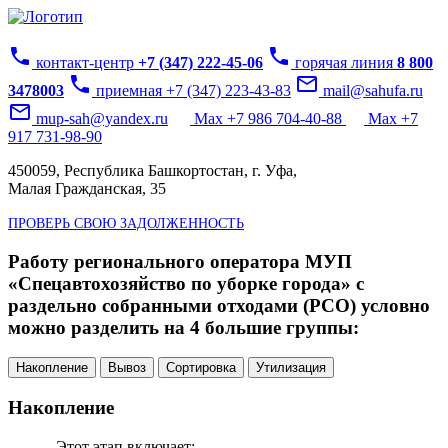
phone
phone
контакт-центр
+7 (347) 222-45-06
горячая линия
8 800
phone
mail_outline
3478003
приемная +7 (347) 223-43-83
mail@sahufa.ru
mail_outline
mup-sah@yandex.ru
Max +7 986 704-40-88
Max +7
917 731-98-90
450059, Республика Башкортостан, г. Уфа,
Малая Гражданская, 35
ПРОВЕРЬ СВОЮ ЗАДОЛЖЕННОСТЬ
Работу регионального оператора МУП
«Спецавтохозяйство по уборке города» с
раздельно собранными отходами (РСО) условно
можно разделить на 4 большие группы:
Накопление
Вывоз
Сортировка
Утилизация
Накопление
Этот этап включает: