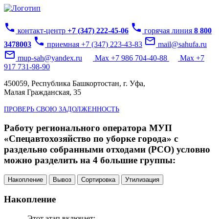
phone
phone
контакт-центр
+7 (347) 222-45-06
горячая линия
8 800
phone
mail_outline
3478003
приемная +7 (347) 223-43-83
mail@sahufa.ru
mail_outline
mup-sah@yandex.ru
Max +7 986 704-40-88
Max +7
917 731-98-90
450059, Республика Башкортостан, г. Уфа,
Малая Гражданская, 35
ПРОВЕРЬ СВОЮ ЗАДОЛЖЕННОСТЬ
Работу регионального оператора МУП
«Спецавтохозяйство по уборке города» с
раздельно собранными отходами (РСО) условно
можно разделить на 4 большие группы:
Накопление
Вывоз
Сортировка
Утилизация
Накопление
Этот этап включает: