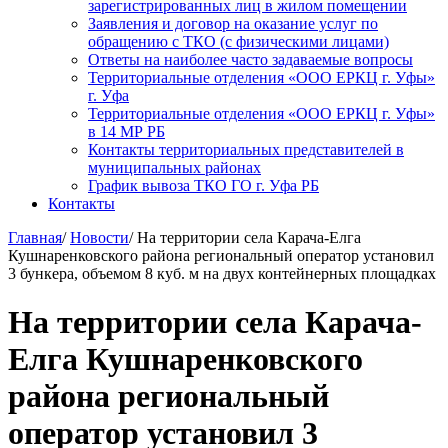
зарегистрированных лиц в жилом помещении
Заявления и договор на оказание услуг по
обращению с ТКО (с физическими лицами)
Ответы на наиболее часто задаваемые вопросы
Территориальные отделения «ООО ЕРКЦ г. Уфы»
г. Уфа
Территориальные отделения «ООО ЕРКЦ г. Уфы»
в 14 МР РБ
Контакты территориальных представителей в
муниципальных районах
График вывоза ТКО ГО г. Уфа РБ
Контакты
Главная
/
Новости
/
На территории села Карача-Елга
Кушнаренковского района региональный оператор установил
3 бункера, объемом 8 куб. м на двух контейнерных площадках
На территории села Карача-
Елга Кушнаренковского
района региональный
оператор установил 3