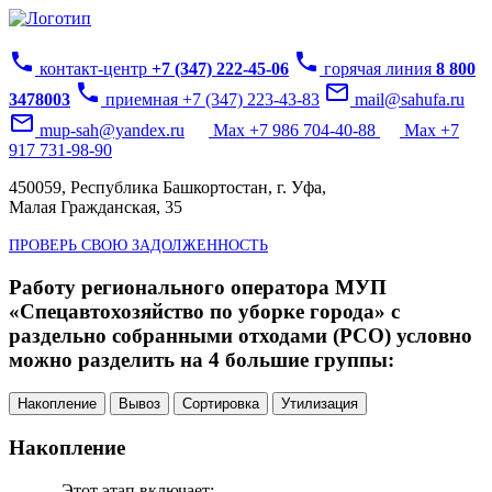
phone
phone
контакт-центр
+7 (347) 222-45-06
горячая линия
8 800
phone
mail_outline
3478003
приемная +7 (347) 223-43-83
mail@sahufa.ru
mail_outline
mup-sah@yandex.ru
Max +7 986 704-40-88
Max +7
917 731-98-90
450059, Республика Башкортостан, г. Уфа,
Малая Гражданская, 35
ПРОВЕРЬ СВОЮ ЗАДОЛЖЕННОСТЬ
Работу регионального оператора МУП
«Спецавтохозяйство по уборке города» с
раздельно собранными отходами (РСО) условно
можно разделить на 4 большие группы:
Накопление
Вывоз
Сортировка
Утилизация
Накопление
Этот этап включает: