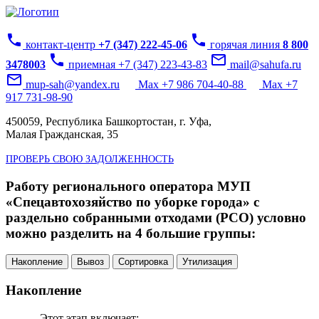
phone
phone
контакт-центр
+7 (347) 222-45-06
горячая линия
8 800
phone
mail_outline
3478003
приемная +7 (347) 223-43-83
mail@sahufa.ru
mail_outline
mup-sah@yandex.ru
Max +7 986 704-40-88
Max +7
917 731-98-90
450059, Республика Башкортостан, г. Уфа,
Малая Гражданская, 35
ПРОВЕРЬ СВОЮ ЗАДОЛЖЕННОСТЬ
Работу регионального оператора МУП
«Спецавтохозяйство по уборке города» с
раздельно собранными отходами (РСО) условно
можно разделить на 4 большие группы:
Накопление
Вывоз
Сортировка
Утилизация
Накопление
Этот этап включает: