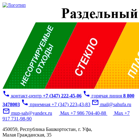
phone
phone
контакт-центр
+7 (347) 222-45-06
горячая линия
8 800
phone
mail_outline
3478003
приемная +7 (347) 223-43-83
mail@sahufa.ru
mail_outline
mup-sah@yandex.ru
Max +7 986 704-40-88
Max +7
917 731-98-90
450059, Республика Башкортостан, г. Уфа,
Малая Гражданская, 35