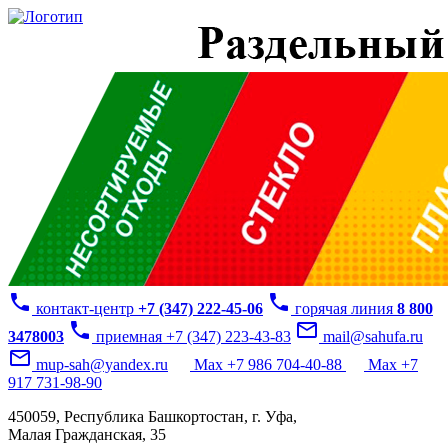
phone
phone
контакт-центр
+7 (347) 222-45-06
горячая линия
8 800
phone
mail_outline
3478003
приемная +7 (347) 223-43-83
mail@sahufa.ru
mail_outline
mup-sah@yandex.ru
Max +7 986 704-40-88
Max +7
917 731-98-90
450059, Республика Башкортостан, г. Уфа,
Малая Гражданская, 35