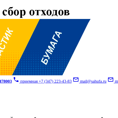
phone
mail_outline
mail_outline
3478003
приемная +7 (347) 223-43-83
mail@sahufa.ru
mu