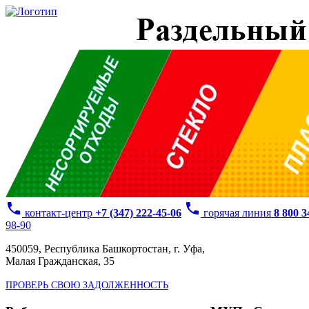
phone
phone
контакт-центр
+7 (347) 222-45-06
горячая линия
8 800 
98-90
450059, Республика Башкортостан, г. Уфа,
Малая Гражданская, 35
ПРОВЕРЬ СВОЮ ЗАДОЛЖЕННОСТЬ