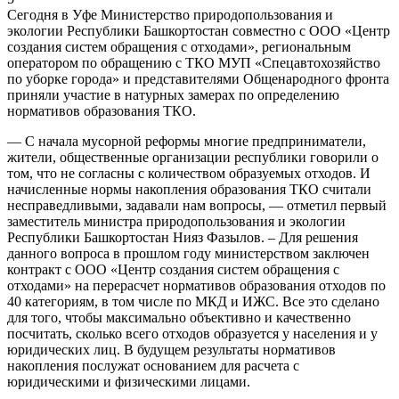
Сегодня в Уфе Министерство природопользования и
экологии Республики Башкортостан совместно с ООО «Центр
создания систем обращения с отходами», региональным
оператором по обращению с ТКО МУП «Спецавтохозяйство
по уборке города» и представителями Общенародного фронта
приняли участие в натурных замерах по определению
нормативов образования ТКО.
— С начала мусорной реформы многие предприниматели,
жители, общественные организации республики говорили о
том, что не согласны с количеством образуемых отходов. И
начисленные нормы накопления образования ТКО считали
несправедливыми, задавали нам вопросы, — отметил первый
заместитель министра природопользования и экологии
Республики Башкортостан Нияз Фазылов. – Для решения
данного вопроса в прошлом году министерством заключен
контракт с ООО «Центр создания систем обращения с
отходами» на перерасчет нормативов образования отходов по
40 категориям, в том числе по МКД и ИЖС. Все это сделано
для того, чтобы максимально объективно и качественно
посчитать, сколько всего отходов образуется у населения и у
юридических лиц. В будущем результаты нормативов
накопления послужат основанием для расчета с
юридическими и физическими лицами.