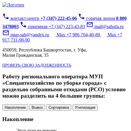
phone
phone
контакт-центр
+7 (347) 222-45-06
горячая линия
8 800
phone
mail_outline
3478003
приемная +7 (347) 223-43-83
mail@sahufa.ru
mail_outline
mup-sah@yandex.ru
Max +7 986 704-40-88
Max +7
917 731-98-90
450059, Республика Башкортостан, г. Уфа,
Малая Гражданская, 35
ПРОВЕРЬ СВОЮ ЗАДОЛЖЕННОСТЬ
Работу регионального оператора МУП
«Спецавтохозяйство по уборке города» с
раздельно собранными отходами (РСО) условно
можно разделить на 4 большие группы:
Накопление
Вывоз
Сортировка
Утилизация
Накопление
Этот этап включает: