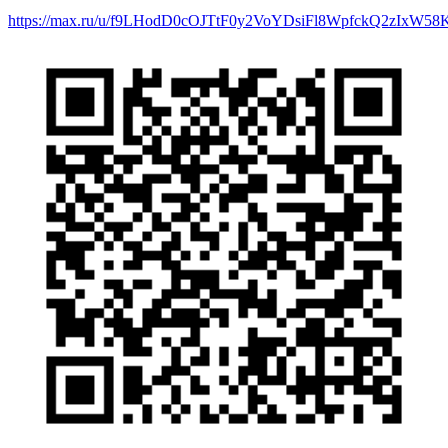
https://max.ru/u/f9LHodD0cOJTtF0y2VoYDsiFl8WpfckQ2zIxW5