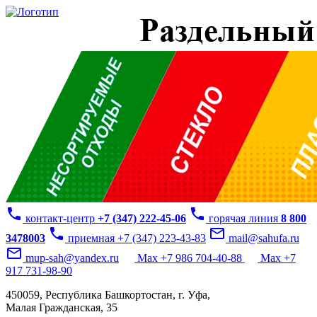
phone
phone
контакт-центр
+7 (347) 222-45-06
горячая линия
8 800
phone
mail_outline
3478003
приемная +7 (347) 223-43-83
mail@sahufa.ru
mail_outline
mup-sah@yandex.ru
Max +7 986 704-40-88
Max +7
917 731-98-90
450059, Республика Башкортостан, г. Уфа,
Малая Гражданская, 35