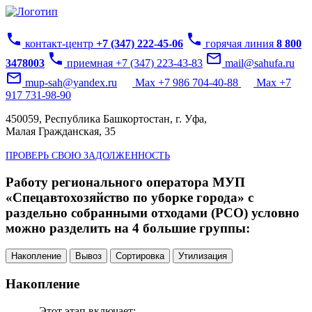
phone
phone
контакт-центр
+7 (347) 222-45-06
горячая линия
8 800
phone
mail_outline
3478003
приемная +7 (347) 223-43-83
mail@sahufa.ru
mail_outline
mup-sah@yandex.ru
Max +7 986 704-40-88
Max +7
917 731-98-90
450059, Республика Башкортостан, г. Уфа,
Малая Гражданская, 35
ПРОВЕРЬ СВОЮ ЗАДОЛЖЕННОСТЬ
Работу регионального оператора МУП
«Спецавтохозяйство по уборке города» с
раздельно собранными отходами (РСО) условно
можно разделить на 4 большие группы:
Накопление
Вывоз
Сортировка
Утилизация
Накопление
Этот этап включает: