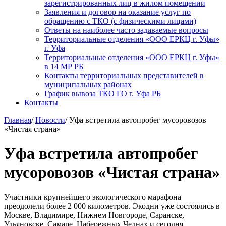
зарегистрированных лиц в жилом помещении
Заявления и договор на оказание услуг по
обращению с ТКО (с физическими лицами)
Ответы на наиболее часто задаваемые вопросы
Территориальные отделения «ООО ЕРКЦ г. Уфы»
г. Уфа
Территориальные отделения «ООО ЕРКЦ г. Уфы»
в 14 МР РБ
Контакты территориальных представителей в
муниципальных районах
График вывоза ТКО ГО г. Уфа РБ
Контакты
Главная
/
Новости
/
Уфа встретила автопробег мусоровозов
«Чистая страна»
Уфа встретила автопробег
мусоровозов «Чистая страна»
Участники крупнейшего экологического марафона
преодолели более 2 000 километров. Экодни уже состоялись в
Москве, Владимире, Нижнем Новгороде, Саранске,
Ульяновске, Самаре, Набережных Челнах и сегодня