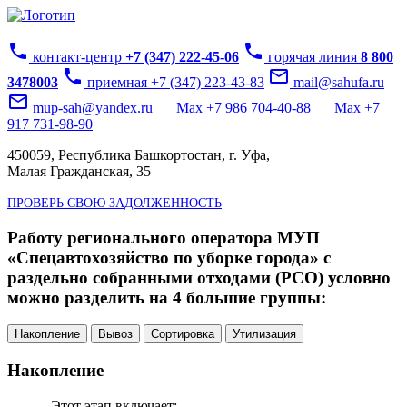
phone
phone
контакт-центр
+7 (347) 222-45-06
горячая линия
8 800
phone
mail_outline
3478003
приемная +7 (347) 223-43-83
mail@sahufa.ru
mail_outline
mup-sah@yandex.ru
Max +7 986 704-40-88
Max +7
917 731-98-90
450059, Республика Башкортостан, г. Уфа,
Малая Гражданская, 35
ПРОВЕРЬ СВОЮ ЗАДОЛЖЕННОСТЬ
Работу регионального оператора МУП
«Спецавтохозяйство по уборке города» с
раздельно собранными отходами (РСО) условно
можно разделить на 4 большие группы:
Накопление
Вывоз
Сортировка
Утилизация
Накопление
Этот этап включает: