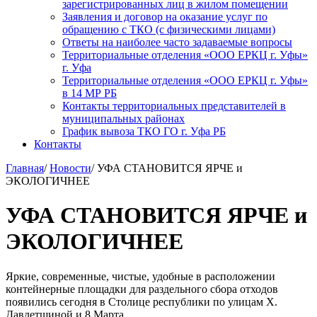
зарегистрированных лиц в жилом помещении
Заявления и договор на оказание услуг по
обращению с ТКО (с физическими лицами)
Ответы на наиболее часто задаваемые вопросы
Территориальные отделения «ООО ЕРКЦ г. Уфы»
г. Уфа
Территориальные отделения «ООО ЕРКЦ г. Уфы»
в 14 МР РБ
Контакты территориальных представителей в
муниципальных районах
График вывоза ТКО ГО г. Уфа РБ
Контакты
Главная
/
Новости
/
УФА СТАНОВИТСЯ ЯРЧЕ и
ЭКОЛОГИЧНЕЕ
УФА СТАНОВИТСЯ ЯРЧЕ и
ЭКОЛОГИЧНЕЕ
Яркие, современные, чистые, удобные в расположении
контейнерные площадки для раздельного сбора отходов
появились сегодня в Столице республики по улицам Х.
Давлетшиной и 8 Марта.