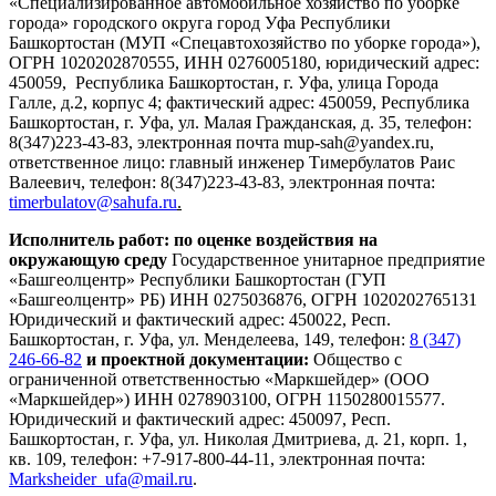
«Специализированное автомобильное хозяйство по уборке
города» городского округа город Уфа Республики
Башкортостан (МУП «Спецавтохозяйство по уборке города»),
ОГРН 1020202870555, ИНН 0276005180, юридический адрес:
450059, Республика Башкортостан, г. Уфа, улица Города
Галле, д.2, корпус 4; фактический адрес: 450059, Республика
Башкортостан, г. Уфа, ул. Малая Гражданская, д. 35, телефон:
8(347)223-43-83, электронная почта mup-sah@yandex.ru,
ответственное лицо: главный инженер Тимербулатов Раис
Валеевич, телефон: 8(347)223-43-83, электронная почта:
timerbulatov@sahufa.ru
.
Исполнитель работ: по оценке воздействия на
окружающую среду
Государственное унитарное предприятие
«Башгеолцентр» Республики Башкортостан (ГУП
«Башгеолцентр» РБ) ИНН 0275036876, ОГРН 1020202765131
Юридический и фактический адрес: 450022, Респ.
Башкортостан, г. Уфа, ул. Менделеева, 149, телефон:
8 (347)
246-66-82
и проектной документации:
Общество с
ограниченной ответственностью «Маркшейдер» (ООО
«Маркшейдер») ИНН 0278903100, ОГРН 1150280015577.
Юридический и фактический адрес: 450097, Респ.
Башкортостан, г. Уфа, ул. Николая Дмитриева, д. 21, корп. 1,
кв. 109, телефон: +7-917-800-44-11, электронная почта:
Marksheider_ufa@mail.ru
.