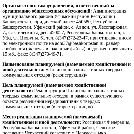
Орган местного самоуправления, ответственный за
организацию общественных обсуждений:
Администрация
муниципального района Уфимский район Республики
Башкортостан, юридический адрес: 450580, Республика
Башкортостан, Уфимский район, с. Авдон, ул. Лесопарковая,
7., фактический адрес: 450057, Республика Башкортостан, г.
Уфа, ул. Цюрупы, 6., тел. 8(347)272-23-47, при отправке писем
по электронной почте на adm37@bashkortostan.ru, размер
сообщения (включая вложенные файлы) не должен превышать
15 мб., факс: 8(347)273-49-71.
Наименование планируемой (намечаемой) хозяйственной и
иной деятельности:
«Полигон нерадиоактивных твердых
коммунальных отходов (реконструкция)».
Цель планируемой (намечаемой) хозяйственной
деятельности:
Реконструкция Полигона нерадиоактивных
твердых коммунальных отходов, в рамках существующего
объекта размещения нерадиоактивных твердых
коммунальных отходов (в старых границах)
Место реализации планируемой (намечаемой)
хозяйственной и иной деятельности:
Российская Федерация,
Республика Башкортостан, Уфимский район, Сельское
поселение Черкасский сельсовет, с. Черкассы, мкр.