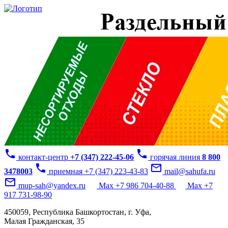
phone
phone
контакт-центр
+7 (347) 222-45-06
горячая линия
8 800
phone
mail_outline
3478003
приемная +7 (347) 223-43-83
mail@sahufa.ru
mail_outline
mup-sah@yandex.ru
Max +7 986 704-40-88
Max +7
917 731-98-90
450059, Республика Башкортостан, г. Уфа,
Малая Гражданская, 35