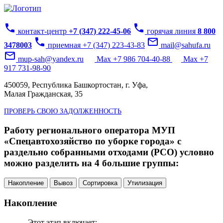
phone
phone
контакт-центр
+7 (347) 222-45-06
горячая линия
8 800
phone
mail_outline
3478003
приемная +7 (347) 223-43-83
mail@sahufa.ru
mail_outline
mup-sah@yandex.ru
Max +7 986 704-40-88
Max +7
917 731-98-90
450059, Республика Башкортостан, г. Уфа,
Малая Гражданская, 35
ПРОВЕРЬ СВОЮ ЗАДОЛЖЕННОСТЬ
Работу регионального оператора МУП
«Спецавтохозяйство по уборке города» с
раздельно собранными отходами (РСО) условно
можно разделить на 4 большие группы:
Накопление
Вывоз
Сортировка
Утилизация
Накопление
Этот этап включает: