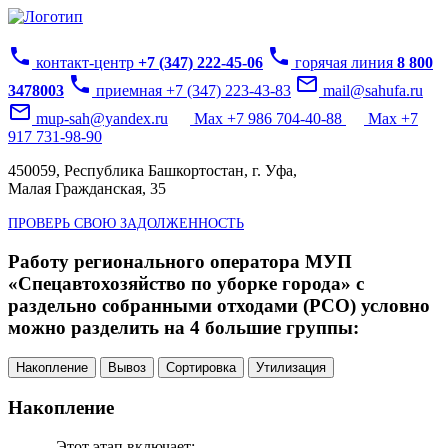
phone
phone
контакт-центр
+7 (347) 222-45-06
горячая линия
8 800
phone
mail_outline
3478003
приемная +7 (347) 223-43-83
mail@sahufa.ru
mail_outline
mup-sah@yandex.ru
Max +7 986 704-40-88
Max +7
917 731-98-90
450059, Республика Башкортостан, г. Уфа,
Малая Гражданская, 35
ПРОВЕРЬ СВОЮ ЗАДОЛЖЕННОСТЬ
Работу регионального оператора МУП
«Спецавтохозяйство по уборке города» с
раздельно собранными отходами (РСО) условно
можно разделить на 4 большие группы:
Накопление
Вывоз
Сортировка
Утилизация
Накопление
Этот этап включает: