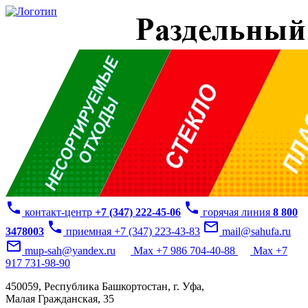
phone
phone
контакт-центр
+7 (347) 222-45-06
горячая линия
8 800
phone
mail_outline
3478003
приемная +7 (347) 223-43-83
mail@sahufa.ru
mail_outline
mup-sah@yandex.ru
Max +7 986 704-40-88
Max +7
917 731-98-90
450059, Республика Башкортостан, г. Уфа,
Малая Гражданская, 35