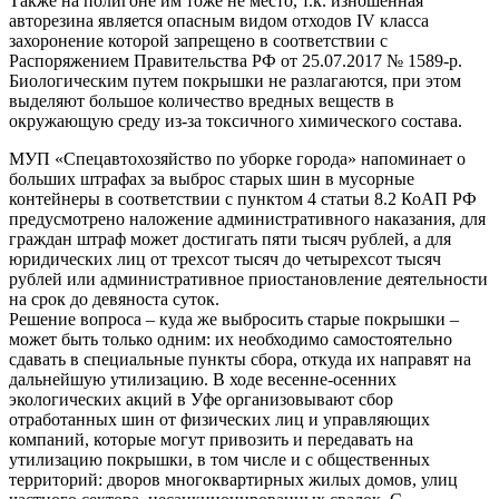
Также на полигоне им тоже не место, т.к. изношенная
авторезина является опасным видом отходов IV класса
захоронение которой запрещено в соответствии с
Распоряжением Правительства РФ от 25.07.2017 № 1589-р.
Биологическим путем покрышки не разлагаются, при этом
выделяют большое количество вредных веществ в
окружающую среду из-за токсичного химического состава.
МУП «Спецавтохозяйство по уборке города» напоминает о
больших штрафах за выброс старых шин в мусорные
контейнеры в соответствии с пунктом 4 статьи 8.2 КоАП РФ
предусмотрено наложение административного наказания, для
граждан штраф может достигать пяти тысяч рублей, а для
юридических лиц от трехсот тысяч до четырехсот тысяч
рублей или административное приостановление деятельности
на срок до девяноста суток.
Решение вопроса – куда же выбросить старые покрышки –
может быть только одним: их необходимо самостоятельно
сдавать в специальные пункты сбора, откуда их направят на
дальнейшую утилизацию. В ходе весенне-осенних
экологических акций в Уфе организовывают сбор
отработанных шин от физических лиц и управляющих
компаний, которые могут привозить и передавать на
утилизацию покрышки, в том числе и с общественных
территорий: дворов многоквартирных жилых домов, улиц