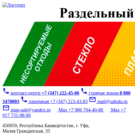
phone
phone
контакт-центр
+7 (347) 222-45-06
горячая линия
8 800
phone
mail_outline
3478003
приемная +7 (347) 223-43-83
mail@sahufa.ru
mail_outline
mup-sah@yandex.ru
Max +7 986 704-40-88
Max +7
917 731-98-90
450059, Республика Башкортостан, г. Уфа,
Малая Гражданская, 35