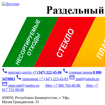
phone
phone
контакт-центр
+7 (347) 222-45-06
горячая линия
8 800
phone
mail_outline
3478003
приемная +7 (347) 223-43-83
mail@sahufa.ru
mail_outline
mup-sah@yandex.ru
Max +7 986 704-40-88
Max +7
917 731-98-90
450059, Республика Башкортостан, г. Уфа,
Малая Гражданская, 35