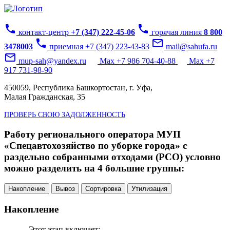
phone
phone
контакт-центр
+7 (347) 222-45-06
горячая линия
8 800
phone
mail_outline
3478003
приемная +7 (347) 223-43-83
mail@sahufa.ru
mail_outline
mup-sah@yandex.ru
Max +7 986 704-40-88
Max +7
917 731-98-90
450059, Республика Башкортостан, г. Уфа,
Малая Гражданская, 35
ПРОВЕРЬ СВОЮ ЗАДОЛЖЕННОСТЬ
Работу регионального оператора МУП
«Спецавтохозяйство по уборке города» с
раздельно собранными отходами (РСО) условно
можно разделить на 4 большие группы:
Накопление
Вывоз
Сортировка
Утилизация
Накопление
Этот этап включает: