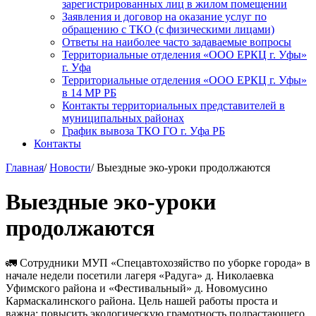
зарегистрированных лиц в жилом помещении
Заявления и договор на оказание услуг по
обращению с ТКО (с физическими лицами)
Ответы на наиболее часто задаваемые вопросы
Территориальные отделения «ООО ЕРКЦ г. Уфы»
г. Уфа
Территориальные отделения «ООО ЕРКЦ г. Уфы»
в 14 МР РБ
Контакты территориальных представителей в
муниципальных районах
График вывоза ТКО ГО г. Уфа РБ
Контакты
Главная
/
Новости
/
Выездные эко-уроки продолжаются
Выездные эко-уроки
продолжаются
🚛 Сотрудники МУП «Спецавтохозяйство по уборке города» в
начале недели посетили лагеря «Радуга» д. Николаевка
Уфимского района и «Фестивальный» д. Новомусино
Кармаскалинского района. Цель нашей работы проста и
важна: повысить экологическую грамотность подрастающего