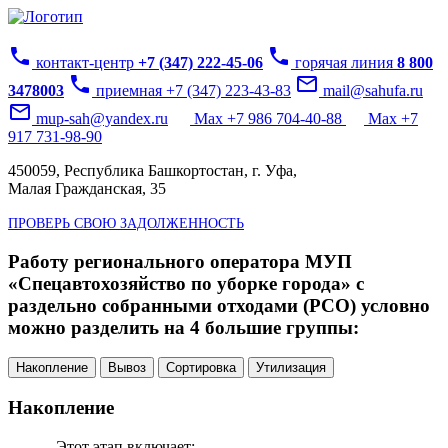
phone
phone
контакт-центр
+7 (347) 222-45-06
горячая линия
8 800
phone
mail_outline
3478003
приемная +7 (347) 223-43-83
mail@sahufa.ru
mail_outline
mup-sah@yandex.ru
Max +7 986 704-40-88
Max +7
917 731-98-90
450059, Республика Башкортостан, г. Уфа,
Малая Гражданская, 35
ПРОВЕРЬ СВОЮ ЗАДОЛЖЕННОСТЬ
Работу регионального оператора МУП
«Спецавтохозяйство по уборке города» с
раздельно собранными отходами (РСО) условно
можно разделить на 4 большие группы:
Накопление
Вывоз
Сортировка
Утилизация
Накопление
Этот этап включает: