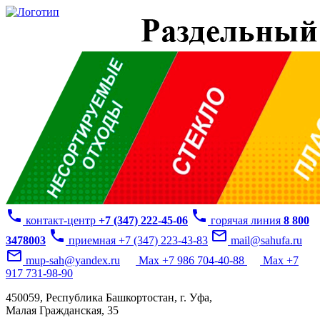
phone
phone
контакт-центр
+7 (347) 222-45-06
горячая линия
8 800
phone
mail_outline
3478003
приемная +7 (347) 223-43-83
mail@sahufa.ru
mail_outline
mup-sah@yandex.ru
Max +7 986 704-40-88
Max +7
917 731-98-90
450059, Республика Башкортостан, г. Уфа,
Малая Гражданская, 35