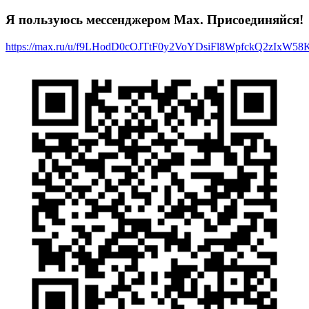
Я пользуюсь мессенджером Max. Присоединяйся!
https://max.ru/u/f9LHodD0cOJTtF0y2VoYDsiFl8WpfckQ2zIxW5