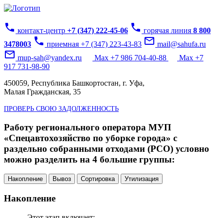
phone
phone
контакт-центр
+7 (347) 222-45-06
горячая линия
8 800
phone
mail_outline
3478003
приемная +7 (347) 223-43-83
mail@sahufa.ru
mail_outline
mup-sah@yandex.ru
Max +7 986 704-40-88
Max +7
917 731-98-90
450059, Республика Башкортостан, г. Уфа,
Малая Гражданская, 35
ПРОВЕРЬ СВОЮ ЗАДОЛЖЕННОСТЬ
Работу регионального оператора МУП
«Спецавтохозяйство по уборке города» с
раздельно собранными отходами (РСО) условно
можно разделить на 4 большие группы:
Накопление
Вывоз
Сортировка
Утилизация
Накопление
Этот этап включает: