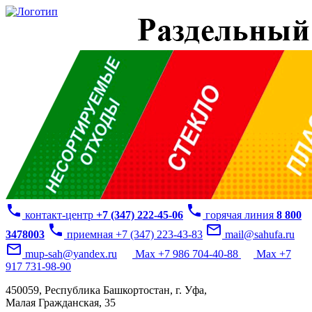
phone
phone
контакт-центр
+7 (347) 222-45-06
горячая линия
8 800
phone
mail_outline
3478003
приемная +7 (347) 223-43-83
mail@sahufa.ru
mail_outline
mup-sah@yandex.ru
Max +7 986 704-40-88
Max +7
917 731-98-90
450059, Республика Башкортостан, г. Уфа,
Малая Гражданская, 35