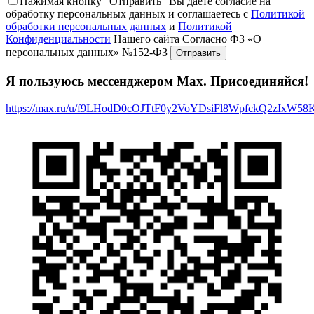
Нажимая кнопку "Отправить" Вы даёте согласие на
обработку персональных данных и соглашаетесь с
Политикой
обработки персональных данных
и
Политикой
Конфиденциальности
Нашего сайта Согласно ФЗ «О
персональных данных» №152-ФЗ
Я пользуюсь мессенджером Max. Присоединяйся!
https://max.ru/u/f9LHodD0cOJTtF0y2VoYDsiFl8WpfckQ2zIxW5