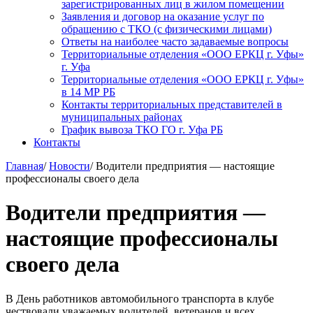
зарегистрированных лиц в жилом помещении
Заявления и договор на оказание услуг по
обращению с ТКО (с физическими лицами)
Ответы на наиболее часто задаваемые вопросы
Территориальные отделения «ООО ЕРКЦ г. Уфы»
г. Уфа
Территориальные отделения «ООО ЕРКЦ г. Уфы»
в 14 МР РБ
Контакты территориальных представителей в
муниципальных районах
График вывоза ТКО ГО г. Уфа РБ
Контакты
Главная
/
Новости
/
Водители предприятия — настоящие
профессионалы своего дела
Водители предприятия —
настоящие профессионалы
своего дела
В День работников автомобильного транспорта в клубе
чествовали уважаемых водителей, ветеранов и всех