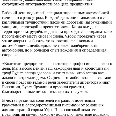
сотрудников автотранспортного цеха предприятия.
Рабочий день водителей специализированных автомобилей
начинается рано утром. Каждый день они сталкиваются с
различными трудностями: плохими дорогами, загруженными
улицами, непогодой и препятствиями. Когда въезд на
территорию затруднён, водителям приходится возвращаться к
проблемному месту снова и снова. Чтобы проезжать через
узкие дворы и избегать столкновений с легковыми
автомобилями, необходимы не только манёвренность
автомобиля, но и большой опыт вождения и определённая
сноровка.
«Водители предприятия — настоящие профессионалы своего
дела. Мы высоко ценим ваш каждодневный и кропотливый
труд! Будьте всегда здоровы и счастливы, чтоб всегда вас
ждали и встречали дома. С Днем автомобилиста!» — сказали
в своей поздравительной речи заместители директора Ринат
Биккинин, Булат Яруллин и вручили грамоты,
благодарственные письма тем, кто их заслужил.
В честь праздника водителей наградили почётными
грамотами и благодарственными письмами от районных
администраций города Уфы. Профсоюзный комитет
предприятия вручил каждому водителю памятные подарки.