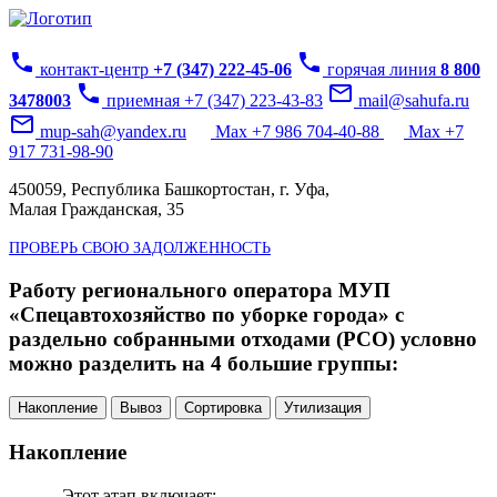
phone
phone
контакт-центр
+7 (347) 222-45-06
горячая линия
8 800
phone
mail_outline
3478003
приемная +7 (347) 223-43-83
mail@sahufa.ru
mail_outline
mup-sah@yandex.ru
Max +7 986 704-40-88
Max +7
917 731-98-90
450059, Республика Башкортостан, г. Уфа,
Малая Гражданская, 35
ПРОВЕРЬ СВОЮ ЗАДОЛЖЕННОСТЬ
Работу регионального оператора МУП
«Спецавтохозяйство по уборке города» с
раздельно собранными отходами (РСО) условно
можно разделить на 4 большие группы:
Накопление
Вывоз
Сортировка
Утилизация
Накопление
Этот этап включает: