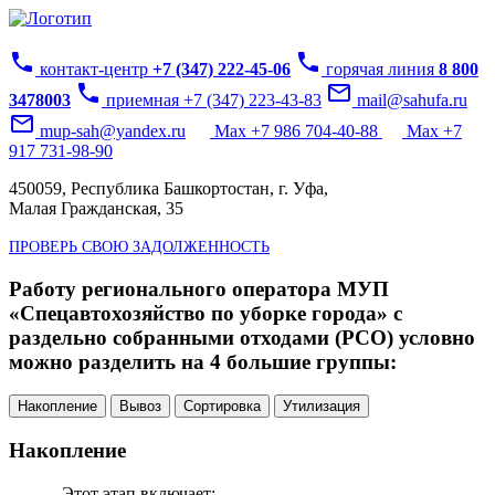
phone
phone
контакт-центр
+7 (347) 222-45-06
горячая линия
8 800
phone
mail_outline
3478003
приемная +7 (347) 223-43-83
mail@sahufa.ru
mail_outline
mup-sah@yandex.ru
Max +7 986 704-40-88
Max +7
917 731-98-90
450059, Республика Башкортостан, г. Уфа,
Малая Гражданская, 35
ПРОВЕРЬ СВОЮ ЗАДОЛЖЕННОСТЬ
Работу регионального оператора МУП
«Спецавтохозяйство по уборке города» с
раздельно собранными отходами (РСО) условно
можно разделить на 4 большие группы:
Накопление
Вывоз
Сортировка
Утилизация
Накопление
Этот этап включает: