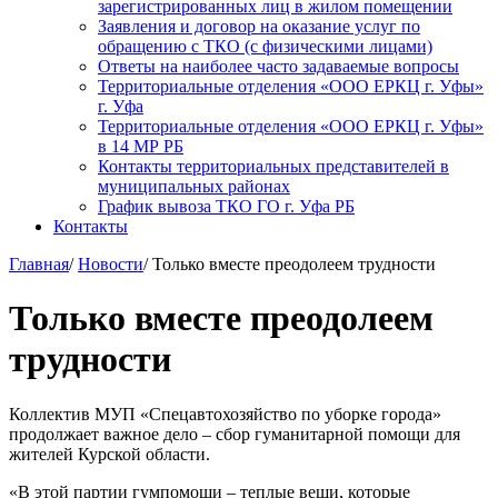
зарегистрированных лиц в жилом помещении
Заявления и договор на оказание услуг по
обращению с ТКО (с физическими лицами)
Ответы на наиболее часто задаваемые вопросы
Территориальные отделения «ООО ЕРКЦ г. Уфы»
г. Уфа
Территориальные отделения «ООО ЕРКЦ г. Уфы»
в 14 МР РБ
Контакты территориальных представителей в
муниципальных районах
График вывоза ТКО ГО г. Уфа РБ
Контакты
Главная
/
Новости
/
Только вместе преодолеем трудности
Только вместе преодолеем
трудности
Коллектив МУП «Спецавтохозяйство по уборке города»
продолжает важное дело – сбор гуманитарной помощи для
жителей Курской области.
«В этой партии гумпомощи – теплые вещи, которые