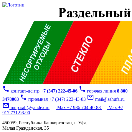
phone
phone
контакт-центр
+7 (347) 222-45-06
горячая линия
8 800
phone
mail_outline
3478003
приемная +7 (347) 223-43-83
mail@sahufa.ru
mail_outline
mup-sah@yandex.ru
Max +7 986 704-40-88
Max +7
917 731-98-90
450059, Республика Башкортостан, г. Уфа,
Малая Гражданская, 35