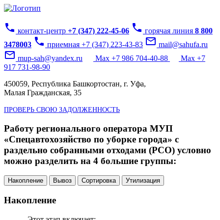
phone
phone
контакт-центр
+7 (347) 222-45-06
горячая линия
8 800
phone
mail_outline
3478003
приемная +7 (347) 223-43-83
mail@sahufa.ru
mail_outline
mup-sah@yandex.ru
Max +7 986 704-40-88
Max +7
917 731-98-90
450059, Республика Башкортостан, г. Уфа,
Малая Гражданская, 35
ПРОВЕРЬ СВОЮ ЗАДОЛЖЕННОСТЬ
Работу регионального оператора МУП
«Спецавтохозяйство по уборке города» с
раздельно собранными отходами (РСО) условно
можно разделить на 4 большие группы:
Накопление
Вывоз
Сортировка
Утилизация
Накопление
Этот этап включает: