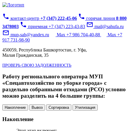
phone
phone
контакт-центр
+7 (347) 222-45-06
горячая линия
8 800
phone
mail_outline
3478003
приемная +7 (347) 223-43-83
mail@sahufa.ru
mail_outline
mup-sah@yandex.ru
Max +7 986 704-40-88
Max +7
917 731-98-90
450059, Республика Башкортостан, г. Уфа,
Малая Гражданская, 35
ПРОВЕРЬ СВОЮ ЗАДОЛЖЕННОСТЬ
Работу регионального оператора МУП
«Спецавтохозяйство по уборке города» с
раздельно собранными отходами (РСО) условно
можно разделить на 4 большие группы:
Накопление
Вывоз
Сортировка
Утилизация
Накопление
Этот этап включает: