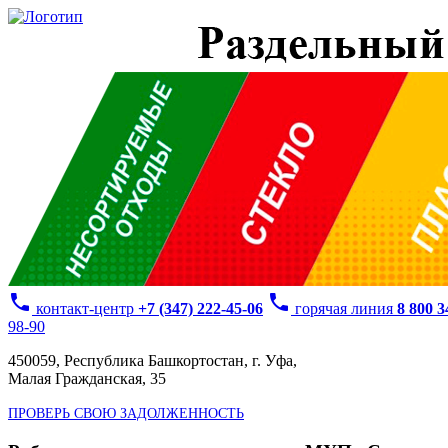
phone
phone
контакт-центр
+7 (347) 222-45-06
горячая линия
8 800 
98-90
450059, Республика Башкортостан, г. Уфа,
Малая Гражданская, 35
ПРОВЕРЬ СВОЮ ЗАДОЛЖЕННОСТЬ