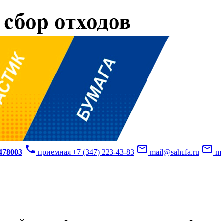
phone
mail_outline
mail_outline
3478003
приемная +7 (347) 223-43-83
mail@sahufa.ru
mu