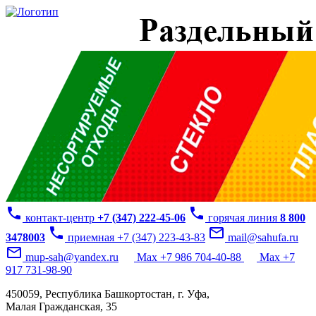
phone
phone
контакт-центр
+7 (347) 222-45-06
горячая линия
8 800
phone
mail_outline
3478003
приемная +7 (347) 223-43-83
mail@sahufa.ru
mail_outline
mup-sah@yandex.ru
Max +7 986 704-40-88
Max +7
917 731-98-90
450059, Республика Башкортостан, г. Уфа,
Малая Гражданская, 35