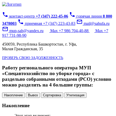
phone
phone
контакт-центр
+7 (347) 222-45-06
горячая линия
8 800
phone
mail_outline
3478003
приемная +7 (347) 223-43-83
mail@sahufa.ru
mail_outline
mup-sah@yandex.ru
Max +7 986 704-40-88
Max +7
917 731-98-90
450059, Республика Башкортостан, г. Уфа,
Малая Гражданская, 35
ПРОВЕРЬ СВОЮ ЗАДОЛЖЕННОСТЬ
Работу регионального оператора МУП
«Спецавтохозяйство по уборке города» с
раздельно собранными отходами (РСО) условно
можно разделить на 4 большие группы:
Накопление
Вывоз
Сортировка
Утилизация
Накопление
Этот этап включает: