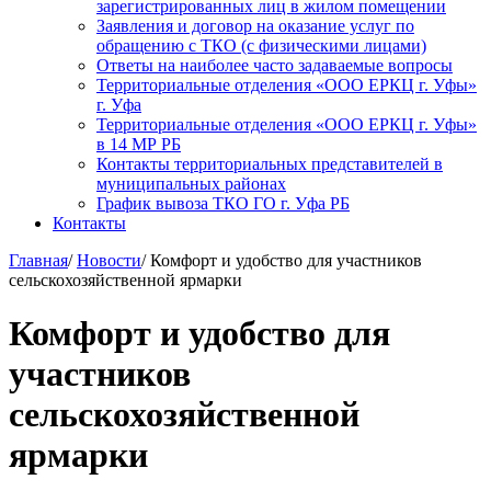
зарегистрированных лиц в жилом помещении
Заявления и договор на оказание услуг по
обращению с ТКО (с физическими лицами)
Ответы на наиболее часто задаваемые вопросы
Территориальные отделения «ООО ЕРКЦ г. Уфы»
г. Уфа
Территориальные отделения «ООО ЕРКЦ г. Уфы»
в 14 МР РБ
Контакты территориальных представителей в
муниципальных районах
График вывоза ТКО ГО г. Уфа РБ
Контакты
Главная
/
Новости
/
Комфорт и удобство для участников
сельскохозяйственной ярмарки
Комфорт и удобство для
участников
сельскохозяйственной
ярмарки