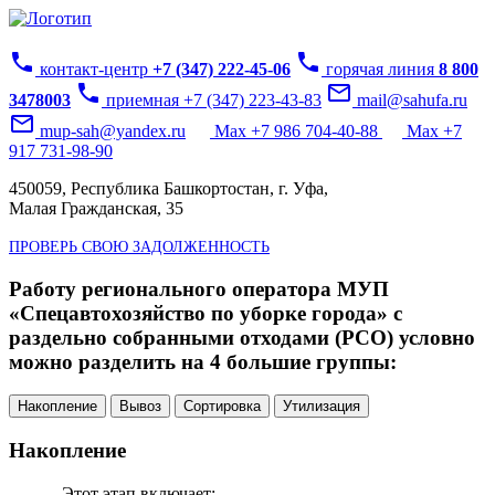
phone
phone
контакт-центр
+7 (347) 222-45-06
горячая линия
8 800
phone
mail_outline
3478003
приемная +7 (347) 223-43-83
mail@sahufa.ru
mail_outline
mup-sah@yandex.ru
Max +7 986 704-40-88
Max +7
917 731-98-90
450059, Республика Башкортостан, г. Уфа,
Малая Гражданская, 35
ПРОВЕРЬ СВОЮ ЗАДОЛЖЕННОСТЬ
Работу регионального оператора МУП
«Спецавтохозяйство по уборке города» с
раздельно собранными отходами (РСО) условно
можно разделить на 4 большие группы:
Накопление
Вывоз
Сортировка
Утилизация
Накопление
Этот этап включает: