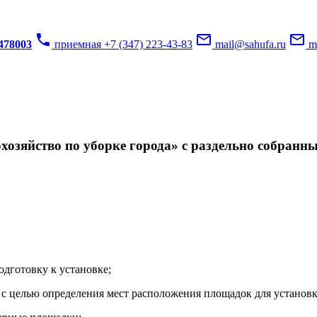
phone
mail_outline
mail_outline
3478003
приемная +7 (347) 223-43-83
mail@sahufa.ru
mu
озяйство по уборке города» с раздельно собранн
одготовку к установке;
с целью определения мест расположения площадок для установк