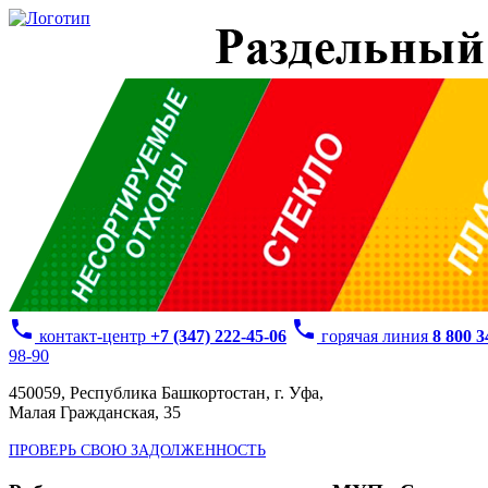
phone
phone
контакт-центр
+7 (347) 222-45-06
горячая линия
8 800 
98-90
450059, Республика Башкортостан, г. Уфа,
Малая Гражданская, 35
ПРОВЕРЬ СВОЮ ЗАДОЛЖЕННОСТЬ