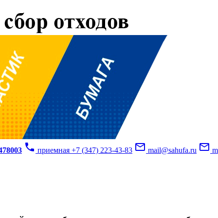
phone
mail_outline
mail_outline
3478003
приемная +7 (347) 223-43-83
mail@sahufa.ru
mu