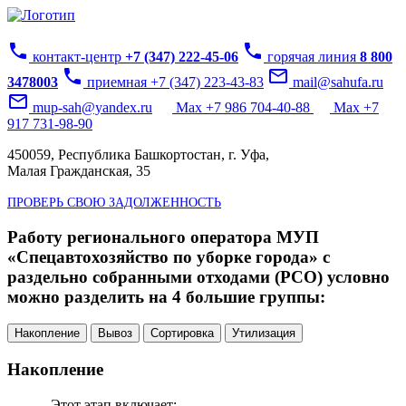
phone
phone
контакт-центр
+7 (347) 222-45-06
горячая линия
8 800
phone
mail_outline
3478003
приемная +7 (347) 223-43-83
mail@sahufa.ru
mail_outline
mup-sah@yandex.ru
Max +7 986 704-40-88
Max +7
917 731-98-90
450059, Республика Башкортостан, г. Уфа,
Малая Гражданская, 35
ПРОВЕРЬ СВОЮ ЗАДОЛЖЕННОСТЬ
Работу регионального оператора МУП
«Спецавтохозяйство по уборке города» с
раздельно собранными отходами (РСО) условно
можно разделить на 4 большие группы:
Накопление
Вывоз
Сортировка
Утилизация
Накопление
Этот этап включает: