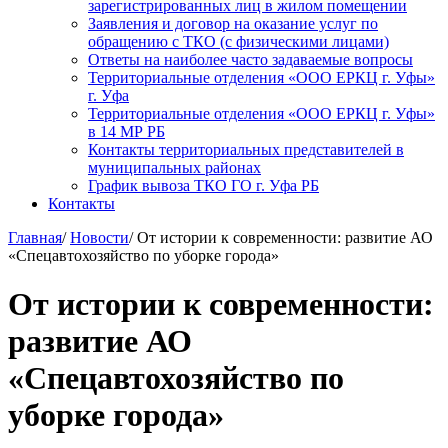
зарегистрированных лиц в жилом помещении
Заявления и договор на оказание услуг по
обращению с ТКО (с физическими лицами)
Ответы на наиболее часто задаваемые вопросы
Территориальные отделения «ООО ЕРКЦ г. Уфы»
г. Уфа
Территориальные отделения «ООО ЕРКЦ г. Уфы»
в 14 МР РБ
Контакты территориальных представителей в
муниципальных районах
График вывоза ТКО ГО г. Уфа РБ
Контакты
Главная
/
Новости
/
От истории к современности: развитие АО
«Спецавтохозяйство по уборке города»
От истории к современности:
развитие АО
«Спецавтохозяйство по
уборке города»