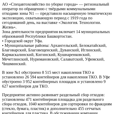
АО «Спецавтохозяйство по уборке города» — региональный
оператор по обращению с твёрдыми коммунальными
отходами зоны N1 — представило насыщенную тематическую
экспозицию, охватывающую период с 1919 года по
сегодняшний день, на выставке «Экология. Технологии.
Жизнь».
Зона деятельности предприятия включает 14 муниципальных
образований Республики Башкортостан.
• Городской округ Уфа.
• Муниципальные районы: Архангельский, Белокатайский,
Благоварский, Благовещенский, Дуванский, Иглинский,
Кармаскалинский, Кигинский, Кушнаренковский,
Мечетлинский, Нуримановский, Салаватский, Уфимский,
Чишминский.
В зоне №1 обустроено 8 515 мест накопления ТКО и
установлено 26 594 контейнеров для накопления ТКО. В Уфе
обустроено 3 952 контейнерных площадок и установлено 9
627 контейнеров для ТКО.
Предприятие активно развивает раздельный сбор отходов:
установлены 471 контейнерная площадка для раздельного
сбора отходов, 1040 контейнеров для сортировки по фракциям
(стекло, бумага, пластик) и дополнительно 455 сетчатых
контейнеров для пластика. В обслуживании компании