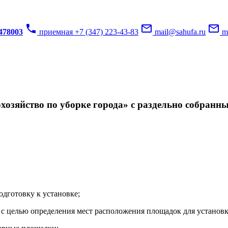
phone
mail_outline
mail_outline
3478003
приемная +7 (347) 223-43-83
mail@sahufa.ru
mu
озяйство по уборке города» с раздельно собранн
одготовку к установке;
с целью определения мест расположения площадок для установк