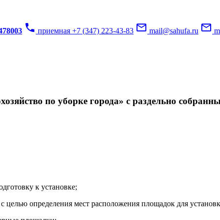
phone
mail_outline
mail_outline
3478003
приемная +7 (347) 223-43-83
mail@sahufa.ru
mu
озяйство по уборке города» с раздельно собранн
одготовку к установке;
с целью определения мест расположения площадок для установк