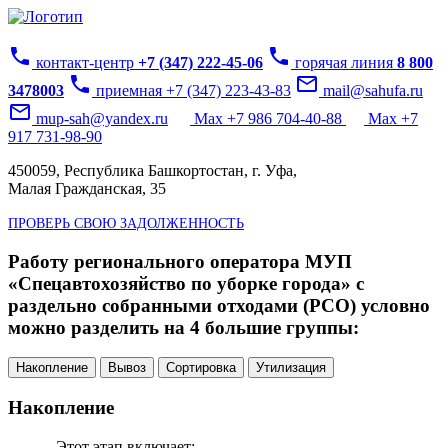
phone
phone
контакт-центр
+7 (347) 222-45-06
горячая линия
8 800
phone
mail_outline
3478003
приемная +7 (347) 223-43-83
mail@sahufa.ru
mail_outline
mup-sah@yandex.ru
Max +7 986 704-40-88
Max +7
917 731-98-90
450059, Республика Башкортостан, г. Уфа,
Малая Гражданская, 35
ПРОВЕРЬ СВОЮ ЗАДОЛЖЕННОСТЬ
Работу регионального оператора МУП
«Спецавтохозяйство по уборке города» с
раздельно собранными отходами (РСО) условно
можно разделить на 4 большие группы:
Накопление
Вывоз
Сортировка
Утилизация
Накопление
Этот этап включает: