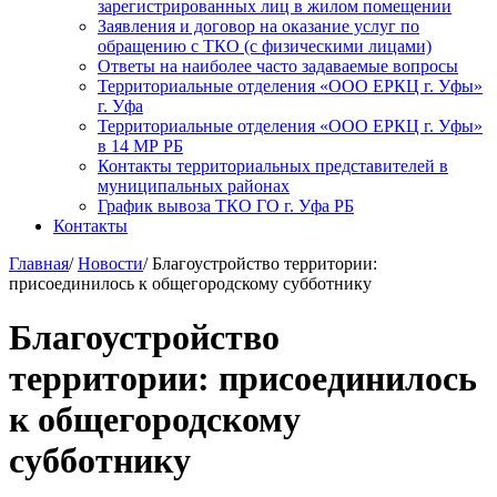
зарегистрированных лиц в жилом помещении
Заявления и договор на оказание услуг по
обращению с ТКО (с физическими лицами)
Ответы на наиболее часто задаваемые вопросы
Территориальные отделения «ООО ЕРКЦ г. Уфы»
г. Уфа
Территориальные отделения «ООО ЕРКЦ г. Уфы»
в 14 МР РБ
Контакты территориальных представителей в
муниципальных районах
График вывоза ТКО ГО г. Уфа РБ
Контакты
Главная
/
Новости
/
Благоустройство территории:
присоединилось к общегородскому субботнику
Благоустройство
территории: присоединилось
к общегородскому
субботнику