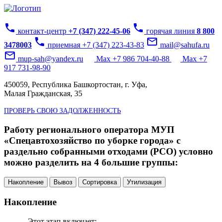
phone
phone
контакт-центр
+7 (347) 222-45-06
горячая линия
8 800
phone
mail_outline
3478003
приемная +7 (347) 223-43-83
mail@sahufa.ru
mail_outline
mup-sah@yandex.ru
Max +7 986 704-40-88
Max +7
917 731-98-90
450059, Республика Башкортостан, г. Уфа,
Малая Гражданская, 35
ПРОВЕРЬ СВОЮ ЗАДОЛЖЕННОСТЬ
Работу регионального оператора МУП
«Спецавтохозяйство по уборке города» с
раздельно собранными отходами (РСО) условно
можно разделить на 4 большие группы:
Накопление
Вывоз
Сортировка
Утилизация
Накопление
Этот этап включает: