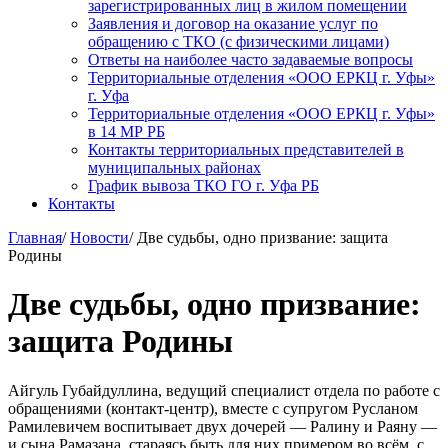
зарегистрированных лиц в жилом помещении
Заявления и договор на оказание услуг по
обращению с ТКО (с физическими лицами)
Ответы на наиболее часто задаваемые вопросы
Территориальные отделения «ООО ЕРКЦ г. Уфы»
г. Уфа
Территориальные отделения «ООО ЕРКЦ г. Уфы»
в 14 МР РБ
Контакты территориальных представителей в
муниципальных районах
График вывоза ТКО ГО г. Уфа РБ
Контакты
Главная
/
Новости
/
Две судьбы, одно призвание: защита
Родины
Две судьбы, одно призвание:
защита Родины
Айгуль Губайдуллина, ведущий специалист отдела по работе с
обращениями (контакт-центр), вместе с супругом Русланом
Рамилевичем воспитывает двух дочерей — Ралину и Раяну —
и сына Рамазана, стараясь быть для них примером во всём, с