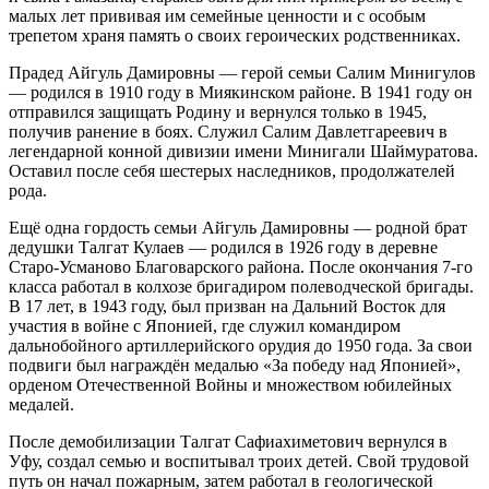
малых лет прививая им семейные ценности и с особым
трепетом храня память о своих героических родственниках.
Прадед Айгуль Дамировны — герой семьи Салим Минигулов
— родился в 1910 году в Миякинском районе. В 1941 году он
отправился защищать Родину и вернулся только в 1945,
получив ранение в боях. Служил Салим Давлетгареевич в
легендарной конной дивизии имени Минигали Шаймуратова.
Оставил после себя шестерых наследников, продолжателей
рода.
Ещё одна гордость семьи Айгуль Дамировны — родной брат
дедушки Талгат Кулаев — родился в 1926 году в деревне
Старо-Усманово Благоварского района. После окончания 7-го
класса работал в колхозе бригадиром полеводческой бригады.
В 17 лет, в 1943 году, был призван на Дальний Восток для
участия в войне с Японией, где служил командиром
дальнобойного артиллерийского орудия до 1950 года. За свои
подвиги был награждён медалью «За победу над Японией»,
орденом Отечественной Войны и множеством юбилейных
медалей.
После демобилизации Талгат Сафиахиметович вернулся в
Уфу, создал семью и воспитывал троих детей. Свой трудовой
путь он начал пожарным, затем работал в геологической