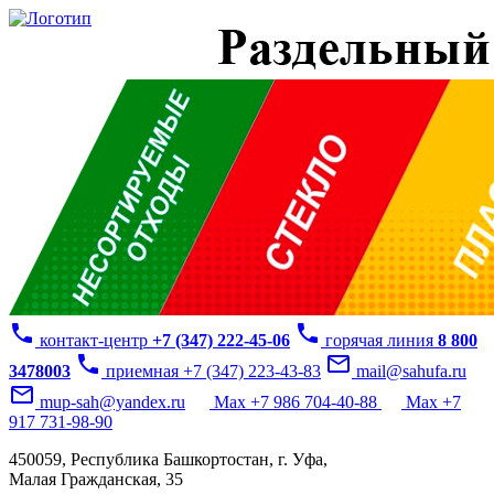
phone
phone
контакт-центр
+7 (347) 222-45-06
горячая линия
8 800
phone
mail_outline
3478003
приемная +7 (347) 223-43-83
mail@sahufa.ru
mail_outline
mup-sah@yandex.ru
Max +7 986 704-40-88
Max +7
917 731-98-90
450059, Республика Башкортостан, г. Уфа,
Малая Гражданская, 35