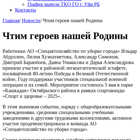
График вывоза ТКО ГО г. Уфа РБ
Контакты
Главная
/
Новости
/
Чтим героев нашей Родины
Чтим героев нашей Родины
Работники АО «Спецавтохозяйство по уборке города» Ильдар
Абдуллин, Лилия Хузиахметова, Александр Симонов,
Дмитрий Баранбоев, Даяна Ульмасова и Дарья Александрова
приняли участие в районной легкоатлетической эстафете,
посвящённой 80-летию Победы в Великой Отечественной
войне, Году поддержки участников специальной военной
операции и их семей. Мероприятие состоялось 5 мая в парке
«Кашкадан» Октябрьского района в рамках спартакиады
«Спорт и здоровье – 2025».
В этом значимом событии, наряду с общеобразовательными
учреждениями, средними специальными учебными
заведениями и другими трудовыми коллективами, активное
участие продемонстрировала и команда АО
«Спецавтохозяйство по уборке города».
Своим активным участием в эстафете сотрудники показали